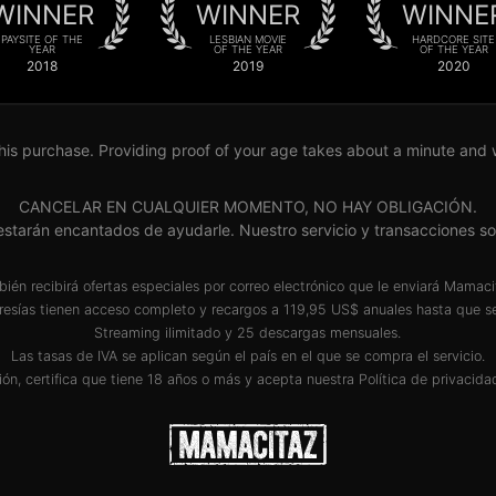
WINNER
WINNER
WINNE
PAYSITE OF THE
LESBIAN MOVIE
HARDCORE SITE
YEAR
OF THE YEAR
OF THE YEAR
2018
2019
2020
his purchase. Providing proof of your age takes about a minute and wil
CANCELAR EN CUALQUIER MOMENTO, NO HAY OBLIGACIÓN.
te estarán encantados de ayudarle. Nuestro servicio y transaccio
ién recibirá ofertas especiales por correo electrónico que le enviará Mamac
esías tienen acceso completo y recargos a 119,95 US$ anuales hasta que se
Streaming ilimitado y 25 descargas mensuales.
Las tasas de IVA se aplican según el país en el que se compra el servicio.
ión, certifica que tiene 18 años o más y acepta nuestra
Política de privacida