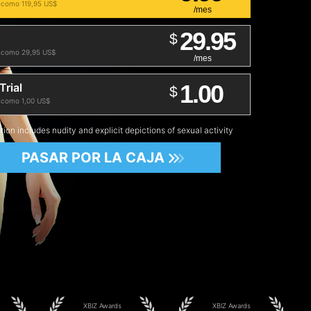
 como 119,95 US$
/mes
29.95
$
 como 29,95 US$
/mes
1.00
Trial
$
 como 1,00 US$
tion includes nudity and explicit depictions of sexual activity
PASAR POR LA CAJA
XBIZ Awards
XBIZ Awards