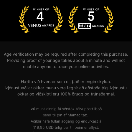
Age verification may be required after completing this purchase.
Providing proof of your age takes about a minute and will not
enable anyone to trace your online activities.
Hætta við hvenær sem er, það er engin skylda.
Þjónustuaðilar okkar munu vera fegnir að aðstoða þig. Þjónustu
okkar og viðskipti eru 100% örugg og trúnaðarmál.
Þú munt einnig fá sérstök tölvupósttilboð
send til þín af Mamacitaz.
Aðildir hafa fullan aðgang og endurkast á
119,95 USD årlig þar til þeim er aflýst.