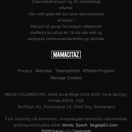
Ótakmarkað streymi og 25 mánaðarlegt
niðurhal.
VSK-verð gilda eftir því landi sem þjónustan
er keypt í.
Með því að ganga frá þessum viðskiptum
staðfestir þú að þú ert 18 ára eða eldri og
samþykkir
persónuverndarstefnu
og
skilmála
.
Privacy
Skilmálar
Tækniaðstoð
Affiliate Program
Manage Cookies
MIDUS HOLDINGS INC, 5944 Coral Ridge Drive #247, Coral Springs,
Florida 33076, USA
TechTayn AG, Poststrasse 24, 6300 Zug, Switzerland
Fyrir stuðning við innheimtu, vinsamlegast heimsóttu viðurkennda
greiðsluvinnsluaðila okkar
Vendo
,
Epoch
,
SegpayEU.com
,
2000Charge
eða
Centrobill
.