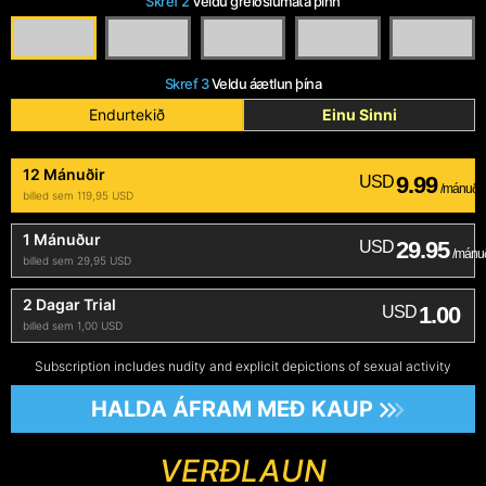
Skref 2
Veldu greiðslumáta þinn
Skref 3
Veldu áætlun þína
Endurtekið
Einu Sinni
12 Mánuðir
9.99
USD
/mánuði
billed sem 119,95 USD
1 Mánuður
29.95
USD
/mánu
billed sem 29,95 USD
2 Dagar Trial
1.00
USD
billed sem 1,00 USD
Subscription includes nudity and explicit depictions of sexual activity
HALDA ÁFRAM MEÐ KAUP
VERÐLAUN