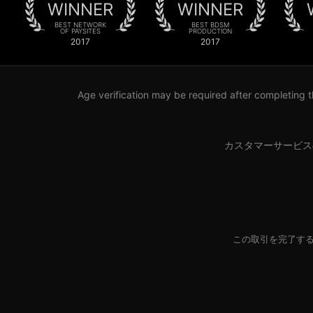
WINNER
WINNER
BEST NETWORK
BEST BDSM
OF PAYSITES
PRODUCTION
2017
2017
Age verification may be required after completing t
カスタマーサービス
この取引を完了する