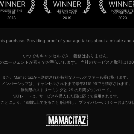
WINNER
WINNER
WINNE
PAYSITE OF THE
LESBIAN MOVIE
HARDCORE SITE
YEAR
OF THE YEAR
OF THE YEAR
2018
2019
2020
his purchase. Providing proof of your age takes about a minute and wil
いつでもキャンセルでき、義務はありません。
のエージェントが喜んでお手伝いします。 当社のサービスと取引は10
また、Mamacitazから送信された特別なメールオファーも受け取ります。
メンバーシップは、キャンセルされるまで毎年$119.95で再請求されます。
無制限のストリーミングと 25 の月間ダウンロード。
VATレートは、サービスを購入した国に応じて適用されます。
ことにより、18歳以上であることを証明し、
プライバシーポリシー
および
利