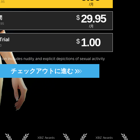
.95
/月
29.95
$
間
95
/月
1.00
rial
$
0
tion includes nudity and explicit depictions of sexual activity
チェックアウトに進む
XBIZ Awards
XBIZ Awards