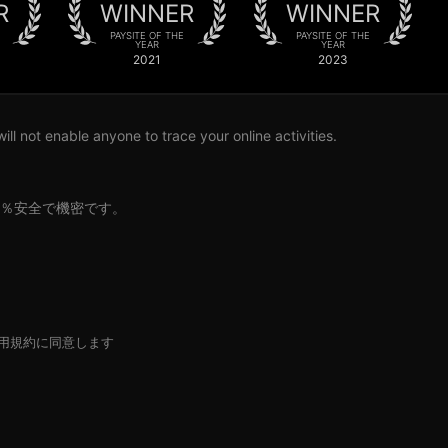
R
WINNER
WINNER
PAYSITE OF THE
PAYSITE OF THE
YEAR
YEAR
2021
2023
l not enable anyone to trace your online activities.
0％安全で機密です。
用規約
に同意します