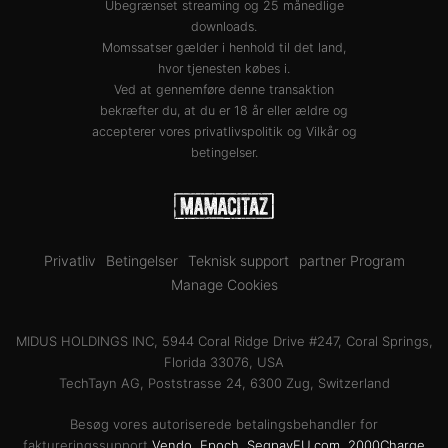
Ubegrænset streaming og 25 månedlige
downloads.
Momssatser gælder i henhold til det land,
hvor tjenesten købes i.
Ved at gennemføre denne transaktion
bekræfter du, at du er 18 år eller ældre og
accepterer vores
privatlivspolitik
og
Vilkår og
betingelser
.
Privatliv
Betingelser
Teknisk support
partner Program
Manage Cookies
MIDUS HOLDINGS INC, 5944 Coral Ridge Drive #247, Coral Springs,
Florida 33076, USA
TechTayn AG, Poststrasse 24, 6300 Zug, Switzerland
Besøg vores autoriserede betalingsbehandler for
faktureringssupport
Vendo
,
Epoch
,
SegpayEU.com
,
2000Charge