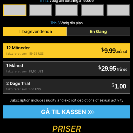
Trin 2
Vælg din betalingsmetode
Trin 3
Vælg din plan
Tilbagevendende
En Gang
12 Måneder
9.99
$
/måned
faktureret som 119,95 US$
1 Måned
29.95
$
/måned
faktureret som 29,95 US$
2 Dage Trial
1.00
$
faktureret som 1,00 US$
Subscription includes nudity and explicit depictions of sexual activity
GÅ TIL KASSEN
PRISER