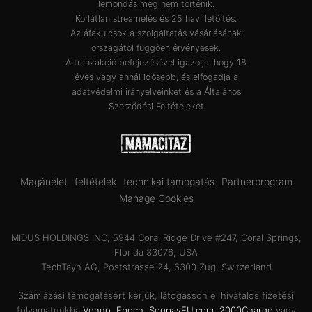
lemondás meg nem történik.
Korlátlan streamelés és 25 havi letöltés.
Az áfakulcsok a szolgáltatás vásárlásának
országától függően érvényesek.
A tranzakció befejezésével igazolja, hogy 18
éves vagy annál idősebb, és elfogadja a
adatvédelmi irányelveinket
és a
Általános
Szerződési Feltételeket
Magánélet
feltételek
technikai támogatás
Partnerprogram
Manage Cookies
MIDUS HOLDINGS INC, 5944 Coral Ridge Drive #247, Coral Springs,
Florida 33076, USA
TechTayn AG, Poststrasse 24, 6300 Zug, Switzerland
Számlázási támogatásért kérjük, látogasson el hivatalos fizetési
folyamatunkba
Vendo
,
Epoch
,
SegpayEU.com
,
2000Charge
vagy