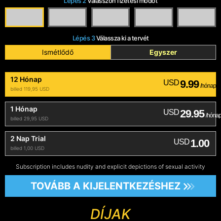
Lépés 2
Válasszon fizetési módot
Lépés 3
Válassza ki a tervét
Ismétlődő
Egyszer
12 Hónap
9.99
USD
/hónap
billed 119,95 USD
1 Hónap
29.95
USD
/hóna
billed 29,95 USD
2 Nap Trial
1.00
USD
billed 1,00 USD
Subscription includes nudity and explicit depictions of sexual activity
TOVÁBB A KIJELENTKEZÉSHEZ
DÍJAK