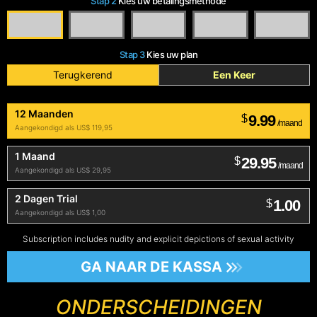
Stap 2
Kies uw betalingsmethode
Stap 3
Kies uw plan
Terugkerend
Een Keer
12 Maanden
9.99
$
/maand
Aangekondigd als US$ 119,95
1 Maand
29.95
$
/maand
Aangekondigd als US$ 29,95
2 Dagen Trial
1.00
$
Aangekondigd als US$ 1,00
Subscription includes nudity and explicit depictions of sexual activity
GA NAAR DE KASSA
ONDERSCHEIDINGEN