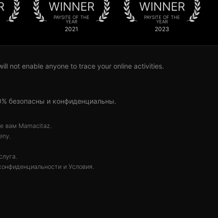
R
WINNER
WINNER
PAYSITE OF THE
PAYSITE OF THE
YEAR
YEAR
2021
2023
l not enable anyone to trace your online activities.
00% безопасны и конфиденциальны.
ые вам Mamacitaz.
eny.
слуга.
конфиденциальности
и
Условия
.