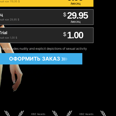
ый как 119,95 $
/месяц
29.95
$
яц
ый как 29,95 $
/месяц
1.00
rial
$
ый как 1,00 $
tion includes nudity and explicit depictions of sexual activity
ОФОРМИТЬ ЗАКАЗ
XBIZ Awards
XBIZ Awards