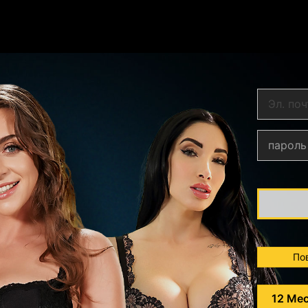
По
12 Ме