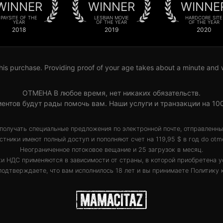
WINNER
WINNER
WINNE
PAYSITE OF THE
LESBIAN MOVIE
HARDCORE SITE
YEAR
OF THE YEAR
OF THE YEAR
2018
2019
2020
his purchase. Providing proof of your age takes about a minute and wil
ОТМЕНА В любое время, нет никаких обязательств.
ентов будут рады помочь вам. Наши услуги и транзакции на 1
получать специальные предложения по электронной почте, отправленн
стники имеют полный доступ и пополняют счет на 119,95 $ в год do otm
Неограниченное потоковое вещание и 25 загрузок в месяц.
и НДС применяются в зависимости от страны, в которой приобретена у
подтверждаете, что вам исполнилось 18 лет и вы принимаете
Политику 