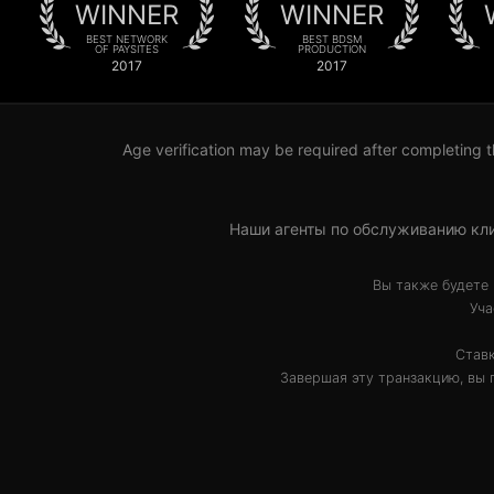
WINNER
WINNER
BEST NETWORK
BEST BDSM
OF PAYSITES
PRODUCTION
2017
2017
Age verification may be required after completing t
Наши агенты по обслуживанию кли
Вы также будете 
Уча
Ставк
Завершая эту транзакцию, вы 