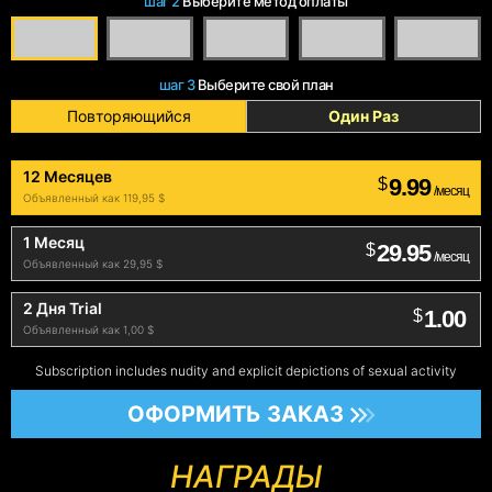
шаг 2
Выберите метод оплаты
шаг 3
Выберите свой план
Повторяющийся
Один Раз
12 Месяцев
9.99
$
/месяц
Объявленный как 119,95 $
1 Месяц
29.95
$
/месяц
Объявленный как 29,95 $
2 Дня Trial
1.00
$
Объявленный как 1,00 $
Subscription includes nudity and explicit depictions of sexual activity
ОФОРМИТЬ ЗАКАЗ
НАГРАДЫ