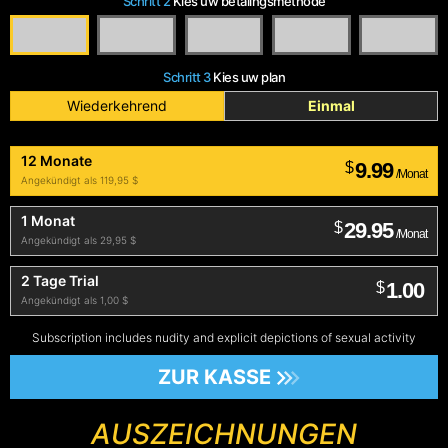
Schritt 2
Kies uw betalingsmethode
Schritt 3
Kies uw plan
Wiederkehrend
Einmal
12 Monate
9.99
$
/Monat
Angekündigt als 119,95 $
1 Monat
29.95
$
/Monat
Angekündigt als 29,95 $
2 Tage Trial
1.00
$
Angekündigt als 1,00 $
Subscription includes nudity and explicit depictions of sexual activity
ZUR KASSE
AUSZEICHNUNGEN