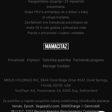
Neograničeno strujanje i 25 mjesečnih
preuzimanja.
Stope PDV-a primjenjuju se u državi u kojoj
je usluga kupljena.
Završetkom ove transakcije potvrđujete da
imate 18 ili više godina i prihvaćate naše
Pravila o privatnosti
i
Uvjete i odredbe
.
Privatnost
Pojmovi
Tehnička podrška
Partnerski program
Manage Cookies
MIDUS HOLDINGS INC, 5944 Coral Ridge Drive #247, Coral Springs,
Florida 33076, USA
TechTayn AG, Poststrasse 24, 6300 Zug, Switzerland
Za podršku u naplati posjetite našeg ovlaštenog obrađivača plaćanja
Vendo
,
Epoch
,
SegpayEU.com
,
2000Charge
ili
Centrobill
.
18 U.S.C. 2257 Record-Keeping Requirements Compliance