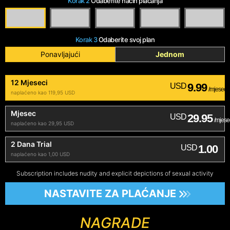
Korak 2
Odaberite način plaćanja
Korak 3
Odaberite svoj plan
Ponavljajući
Jednom
12 Mjeseci
9.99
USD
/mjesec
naplaćeno kao 119,95 USD
Mjesec
29.95
USD
/mjese
naplaćeno kao 29,95 USD
2 Dana Trial
1.00
USD
naplaćeno kao 1,00 USD
Subscription includes nudity and explicit depictions of sexual activity
NASTAVITE ZA PLAĆANJE
NAGRADE