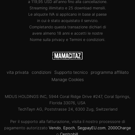
a 119,95 USD all'anno fino alla cancellazione.
Streaming illimitato e 25 download mensili.
Le aliquote IVA si applicano in base al paese
in cui è stato acquistato il servizio.
Completando questa transazione dichiari di
avere almeno 18 anni e accetti le nostre
Norme sulla privacy
e
Termini e condizioni
.
vita privata
condizioni
Supporto tecnico
programma affiliato
Manage Cookies
MIDUS HOLDINGS INC, 5944 Coral Ridge Drive #247, Coral Springs,
Florida 33076, USA
TechTayn AG, Poststrasse 24, 6300 Zug, Switzerland
Per il supporto alla fatturazione, visita il nostro processore di
pagamento autorizzato
Vendo
,
Epoch
,
SegpayEU.com
,
2000Charge
o
Centrobill
.