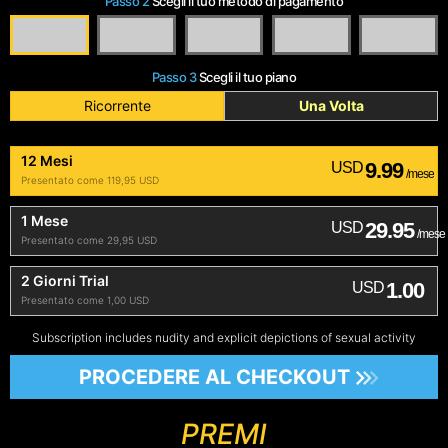
Passo 2
Scegli il tuo metodo di pagamento
Passo 3
Scegli il tuo piano
Ricorrente
Una Volta
12 Mesi
9.99
USD
/mese
Presentato come 119,95 USD
1 Mese
29.95
USD
/mese
Presentato come 29,95 USD
2 Giorni Trial
1.00
USD
Presentato come 1,00 USD
Subscription includes nudity and explicit depictions of sexual activity
PROCEDERE AL CHECKOUT
PREMI