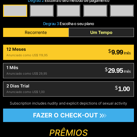
Degrau 2
Escolha o seu método de pagamento
Degrau 3
Escolha o seu plano
Recorrente
Um Tempo
12 Meses
9.99
$
/mês
Anunciado como US$ 119,95
1 Mês
29.95
$
/mês
Anunciado como US$ 29,95
2 Dias Trial
1.00
$
Anunciado como US$ 1,00
Subscription includes nudity and explicit depictions of sexual activity
FAZER O CHECK-OUT
PRÊMIOS