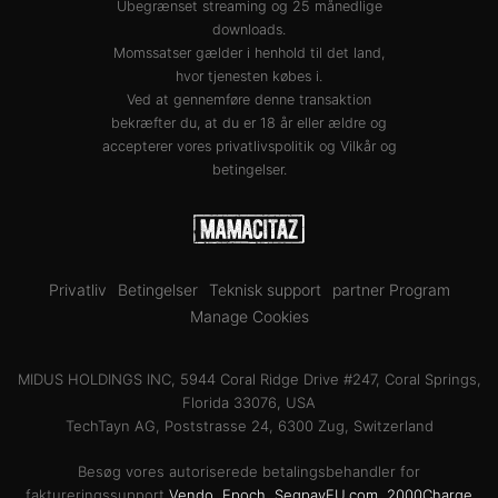
Ubegrænset streaming og 25 månedlige
downloads.
Momssatser gælder i henhold til det land,
hvor tjenesten købes i.
Ved at gennemføre denne transaktion
bekræfter du, at du er 18 år eller ældre og
accepterer vores
privatlivspolitik
og
Vilkår og
betingelser
.
Privatliv
Betingelser
Teknisk support
partner Program
Manage Cookies
MIDUS HOLDINGS INC, 5944 Coral Ridge Drive #247, Coral Springs,
Florida 33076, USA
TechTayn AG, Poststrasse 24, 6300 Zug, Switzerland
Besøg vores autoriserede betalingsbehandler for
faktureringssupport
Vendo
,
Epoch
,
SegpayEU.com
,
2000Charge