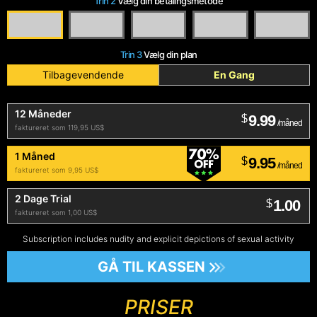
Trin 2
Vælg din betalingsmetode
Trin 3
Vælg din plan
Tilbagevendende
En Gang
12 Måneder
9.99
$
/måned
faktureret som 119,95 US$
1 Måned
9.95
$
/måned
faktureret som 9,95 US$
2 Dage Trial
1.00
$
faktureret som 1,00 US$
Subscription includes nudity and explicit depictions of sexual activity
GÅ TIL KASSEN
PRISER