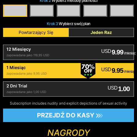
Krok 2
Wybierz metodę płatności
Krok 3
Wybierz swój plan
Powtarzający Się
Jeden Raz
12 Miesięcy
9.99
USD
/miesiąc
zapowiadane jako 119,95 USD
1 Miesiąc
9.95
USD
/miesiąc
zapowiadane jako 9,95 USD
2 Dni Trial
1.00
USD
zapowiadane jako 1,00 USD
Subscription includes nudity and explicit depictions of sexual activity
PRZEJDŹ DO KASY
NAGRODY